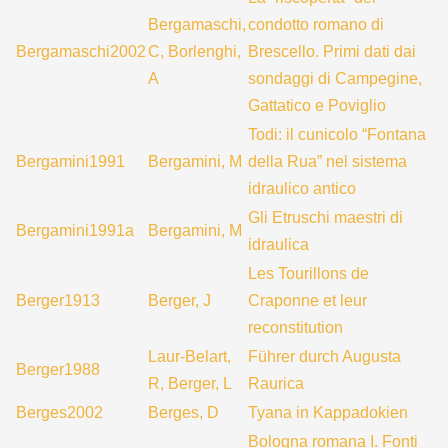
Bergamaschi,
condotto romano di
Bergamaschi2002
C, Borlenghi,
Brescello. Primi dati dai
A
sondaggi di Campegine,
Gattatico e Poviglio
Todi: il cunicolo “Fontana
Bergamini1991
Bergamini, M
della Rua” nel sistema
idraulico antico
Gli Etruschi maestri di
Bergamini1991a
Bergamini, M
idraulica
Les Tourillons de
Berger1913
Berger, J
Craponne et leur
reconstitution
Laur-Belart,
Führer durch Augusta
Berger1988
R, Berger, L
Raurica
Berges2002
Berges, D
Tyana in Kappadokien
Bologna romana I. Fonti