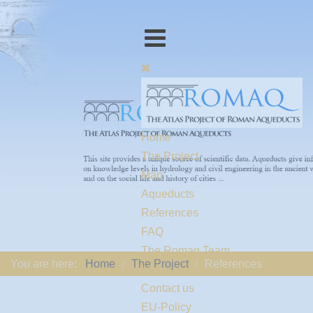
Home
The Project
Map
Aqueducts
References
FAQ
The Romaq Team
You are here:
Home
The Project
References
Links
Contact us
EU-Policy