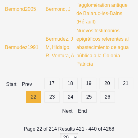
l'agglomération antique
Bermond2005
Bermond, J
de Balaruc-les-Bains
(Hérault)
Nuevos testimonios
Bermudez, J
epigráficos referentes al
Bermudez1991
M, Hidalgo,
abastecimiento de agua
R, Ventura, A
pública a la Colonia
Patricia
17
18
19
20
21
Start
Prev
22
23
24
25
26
Next
End
Page 22 of 214 Results 421 - 440 of 4268