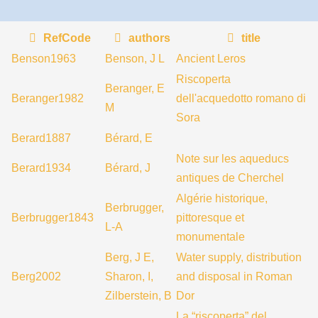
RefCode
authors
title
Benson1963
Benson, J L
Ancient Leros
Riscoperta
Beranger, E
Beranger1982
dell'acquedotto romano di
M
Sora
Berard1887
Bérard, E
Note sur les aqueducs
Berard1934
Bérard, J
antiques de Cherchel
Algérie historique,
Berbrugger,
Berbrugger1843
pittoresque et
L-A
monumentale
Berg, J E,
Water supply, distribution
Berg2002
Sharon, I,
and disposal in Roman
Zilberstein, B
Dor
La “riscoperta” del