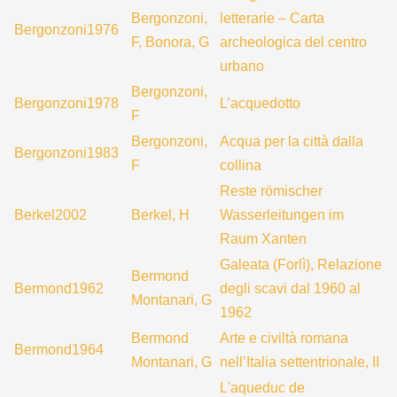
Bergonzoni,
letterarie – Carta
Bergonzoni1976
F, Bonora, G
archeologica del centro
urbano
Bergonzoni,
Bergonzoni1978
L’acquedotto
F
Bergonzoni,
Acqua per la città dalla
Bergonzoni1983
F
collina
Reste römischer
Berkel2002
Berkel, H
Wasserleitungen im
Raum Xanten
Galeata (Forlì), Relazione
Bermond
Bermond1962
degli scavi dal 1960 al
Montanari, G
1962
Bermond
Arte e civiltà romana
Bermond1964
Montanari, G
nell’Italia settentrionale, II
L'aqueduc de