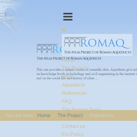
Home
The Project
Map
Aqueducts
References
FAQ
The Romaq Team
You are here:
Home
The Project
References
Links
Contact us
EU-Policy