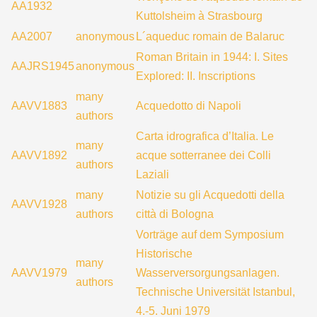
AA1932
Kuttolsheim à Strasbourg
AA2007
anonymous
L´aqueduc romain de Balaruc
Roman Britain in 1944: I. Sites
AAJRS1945
anonymous
Explored: II. Inscriptions
many
AAVV1883
Acquedotto di Napoli
authors
Carta idrografica d’Italia. Le
many
AAVV1892
acque sotterranee dei Colli
authors
Laziali
many
Notizie su gli Acquedotti della
AAVV1928
authors
città di Bologna
Vorträge auf dem Symposium
Historische
many
AAVV1979
Wasserversorgungsanlagen.
authors
Technische Universität Istanbul,
4.-5. Juni 1979