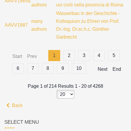
AAVV1985a
authors
usi civili nella provincia di Roma
Wasserbau in der Geschichte -
many
Kolloquium zu Ehren von Prof.
AAVV1987
authors
Dr.-Ing. Dr.sc.h.c. Günther
Garbrecht
1
2
3
4
5
Start
Prev
6
7
8
9
10
Next
End
Page 1 of 214 Results 1 - 20 of 4268
Back
SELECT MENU