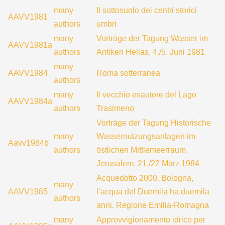
many
Il sottosuolo dei centri storici
AAVV1981
authors
umbri
many
Vorträge der Tagung Wasser im
AAVV1981a
authors
Antiken Hellas, 4./5. Juni 1981
many
AAVV1984
Roma sotterranea
authors
many
Il vecchio esautore del Lago
AAVV1984a
authors
Trasimeno
Vorträge der Tagung Historische
many
Wassernutzungsanlagen im
Aavv1984b
authors
östlichen Mittlemeerraum.
Jerusalem, 21./22 März 1984
Acquedotto 2000. Bologna,
many
AAVV1985
l’acqua del Duemila ha duemila
authors
anni. Regione Emilia-Romagna
many
Approvvigionamento idrico per