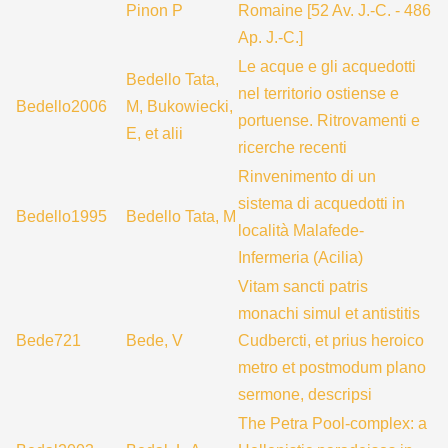
Pinon P
Romaine [52 Av. J.-C. - 486
Ap. J.-C.]
Le acque e gli acquedotti
Bedello Tata,
nel territorio ostiense e
Bedello2006
M, Bukowiecki,
portuense. Ritrovamenti e
E, et alii
ricerche recenti
Rinvenimento di un
sistema di acquedotti in
Bedello1995
Bedello Tata, M
località Malafede-
Infermeria (Acilia)
Vitam sancti patris
monachi simul et antistitis
Bede721
Bede, V
Cudbercti, et prius heroico
metro et postmodum plano
sermone, descripsi
The Petra Pool-complex: a