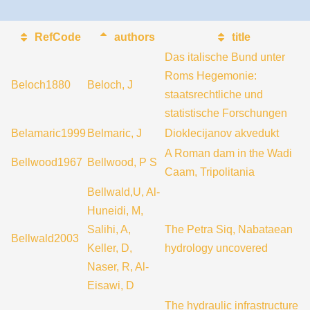
RefCode
authors
title
Das italische Bund unter
Roms Hegemonie:
Beloch1880
Beloch, J
staatsrechtliche und
statistische Forschungen
Belamaric1999
Belmaric, J
Dioklecijanov akvedukt
A Roman dam in the Wadi
Bellwood1967
Bellwood, P S
Caam, Tripolitania
Bellwald,U, Al-
Huneidi, M,
Salihi, A,
The Petra Siq, Nabataean
Bellwald2003
Keller, D,
hydrology uncovered
Naser, R, Al-
Eisawi, D
The hydraulic infrastructure