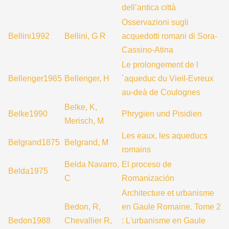
dell’antica città
Osservazioni sugli
Bellini1992
Bellini, G R
acquedotti romani di Sora-
Cassino-Atina
Le prolongement de l
Bellenger1965
Bellenger, H
´aqueduc du Vieil-Evreux
au-deà de Coulognes
Belke, K,
Belke1990
Phrygien und Pisidien
Merisch, M
Les eaux, les aqueducs
Belgrand1875
Belgrand, M
romains
Belda Navarro,
El proceso de
Belda1975
C
Romanización
Architecture et urbanisme
Bedon, R,
en Gaule Romaine. Tome 2
Bedon1988
Chevallier R,
: L'urbanisme en Gaule