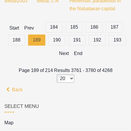
Bedal2003
Bedal, L-A
Hellenistic paradeisos in
the Nabataean capital
184
185
186
187
Start
Prev
188
189
190
191
192
193
Next
End
Page 189 of 214 Results 3761 - 3780 of 4268
Back
SELECT MENU
Map