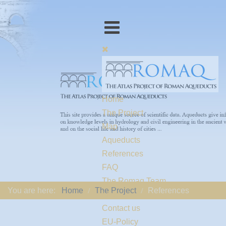
Home
The Project
Map
Aqueducts
References
FAQ
The Romaq Team
You are here:
Home
The Project
References
Links
Contact us
EU-Policy