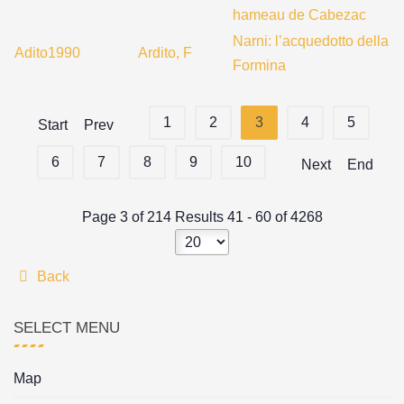
hameau de Cabezac
Narni: l’acquedotto della
Adito1990
Ardito, F
Formina
1
2
3
4
5
Start
Prev
6
7
8
9
10
Next
End
Page 3 of 214 Results 41 - 60 of 4268
Back
SELECT MENU
Map