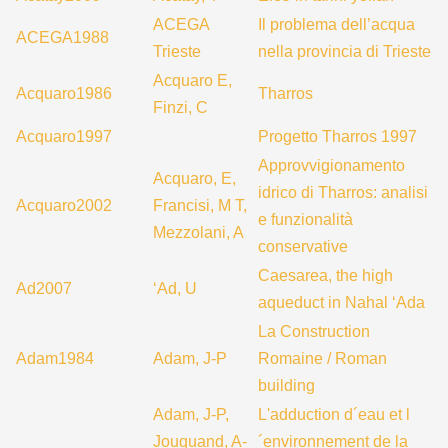
ACEGA
Il problema dell’acqua
ACEGA1988
Trieste
nella provincia di Trieste
Acquaro E,
Acquaro1986
Tharros
Finzi, C
Acquaro1997
Progetto Tharros 1997
Approvvigionamento
Acquaro, E,
idrico di Tharros: analisi
Acquaro2002
Francisi, M T,
e funzionalità
Mezzolani, A
conservative
Caesarea, the high
Ad2007
‘Ad, U
aqueduct in Nahal ‘Ada
La Construction
Adam1984
Adam, J-P
Romaine / Roman
building
Adam, J-P,
L'adduction d´eau et l
Jouquand, A-
´environnement de la