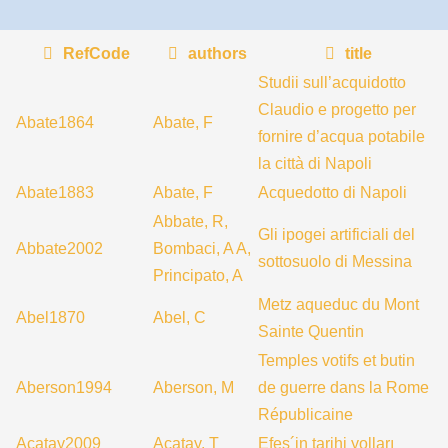
RefCode
authors
title
Studii sull’acquidotto
Claudio e progetto per
Abate1864
Abate, F
fornire d’acqua potabile
la città di Napoli
Abate1883
Abate, F
Acquedotto di Napoli
Abbate, R,
Gli ipogei artificiali del
Abbate2002
Bombaci, A A,
sottosuolo di Messina
Principato, A
Metz aqueduc du Mont
Abel1870
Abel, C
Sainte Quentin
Temples votifs et butin
Aberson1994
Aberson, M
de guerre dans la Rome
Républicaine
Acatay2009
Acatay, T
Efes´in tarihi yolları