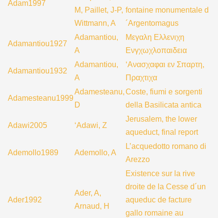
Adam1997
M, Paillet, J-P,
fontaine monumentale d
Wittmann, A
´Argentomagus
Adamantiou,
Mεγαλη Ελλενιχη
Adamantiou1927
Α
Ενγχωχλοπαιδεια
Adamantiou,
‘Ανασχαφαι εν Σπαρτη,
Adamantiou1932
A
Πραχτιχα
Adamesteanu,
Coste, fiumi e sorgenti
Adamesteanu1999
D
della Basilicata antica
Jerusalem, the lower
Adawi2005
‘Adawi, Z
aqueduct, final report
L’acquedotto romano di
Ademollo1989
Ademollo, A
Arezzo
Existence sur la rive
droite de la Cesse d´un
Ader, A,
Ader1992
aqueduc de facture
Arnaud, H
gallo romaine au