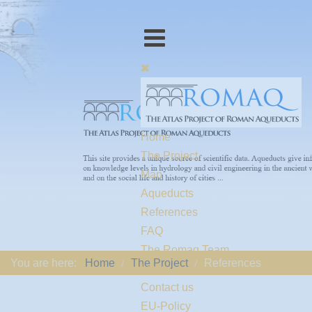
Home
The Project
Map
Aqueducts
References
FAQ
The Romaq Team
You are here:
Home
The Project
References
Links
Contact us
EU-Policy