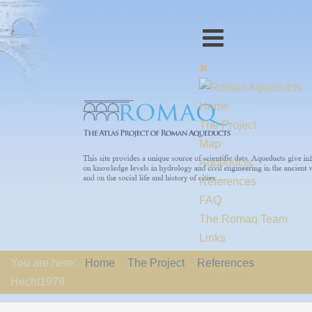
Home
The Project
Map
Aqueducts
References
FAQ
The Romaq Team
Links
Contact us
You are here:
Home
The Project
References
EU-Policy
Hecht1979