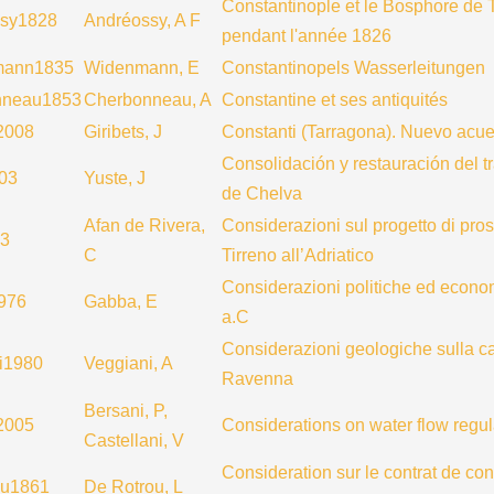
Constantinople et le Bosphore de 
ssy1828
Andréossy, A F
pendant l'année 1826
mann1835
Widenmann, E
Constantinopels Wasserleitungen
nneau1853
Cherbonneau, A
Constantine et ses antiquités
s2008
Giribets, J
Constanti (Tarragona). Nuevo acu
Consolidación y restauración del 
03
Yuste, J
de Chelva
Afan de Rivera,
Considerazioni sul progetto di pros
23
C
Tirreno all’Adriatico
Considerazioni politiche ed economic
976
Gabba, E
a.C
Considerazioni geologiche sulla ca
i1980
Veggiani, A
Ravenna
Bersani, P,
2005
Considerations on water flow regula
Castellani, V
Consideration sur le contrat de co
ou1861
De Rotrou, L