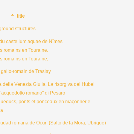
title
rground structures
e du castellum aquae de Nîmes
cs romains en Touraine,
cs romains en Touraine,
c gallo-romain de Traslay
ea della Venezia Giulia. La risorgiva del Hubel
. “acquedotto romano” di Pesaro
aqueducs, ponts et ponceaux en maçonnerie
ía
iudad romana de Ocuri (Salto de la Mora, Ubrique)