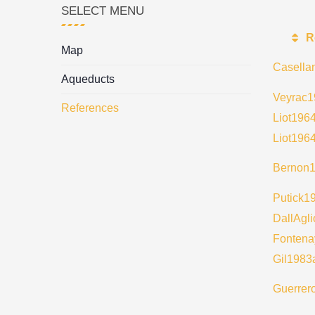
SELECT MENU
R
Map
Casella
Aqueducts
Veyrac1
References
Liot196
Liot196
Bernon
Putick1
DallAgl
Fonten
Gil1983
Guerrer