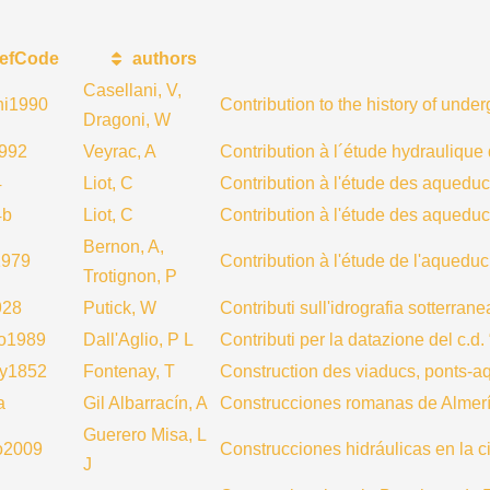
efCode
authors
Casellani, V,
ni1990
Contribution to the history of unde
Dragoni, W
992
Veyrac, A
Contribution à l´étude hydrauliqu
4
Liot, C
Contribution à l'étude des aquedu
4b
Liot, C
Contribution à l'étude des aquedu
Bernon, A,
1979
Contribution à l'étude de l'aquedu
Trotignon, P
928
Putick, W
Contributi sull'idrografia sotterran
io1989
Dall'Aglio, P L
Contributi per la datazione del c.d
ay1852
Fontenay, T
Construction des viaducs, ponts-
a
Gil Albarracín, A
Construcciones romanas de Almer
Guerero Misa, L
o2009
Construcciones hidráulicas en la c
J