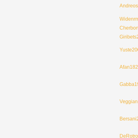
Andreo
Widenr
Cherbo
Giribet
Yuste20
Afan18
Gabba1
Veggian
Bersani
DeRotr