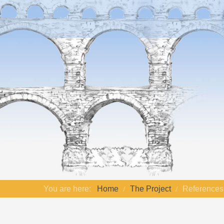
You are here:
Home
The Project
References