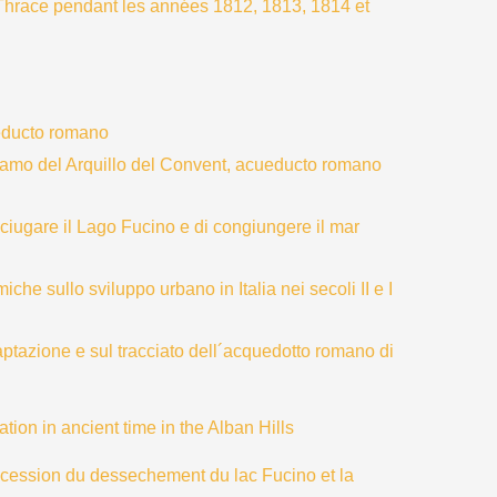
Thrace pendant les années 1812, 1813, 1814 et
educto romano
tramo del Arquillo del Convent, acueducto romano
ciugare il Lago Fucino e di congiungere il mar
he sullo sviluppo urbano in Italia nei secoli II e I
ptazione e sul tracciato dell´acquedotto romano di
tion in ancient time in the Alban Hills
ncession du dessechement du lac Fucino et la