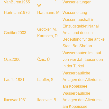
VanBuren1955
Wasserleitungen
W
Hartmann1976
Hartmann, M
Wasserleitung
Wasserhaushalt im
Einzugsgebiet Nahal
Grottker, M,
Grottker2003
Amal und dessen
Karrasch, D
Bedeutung für die antike
Stadt Bet She´an
Wasserbauten im Lauf
Ozis2006
Özis, Ü
von vier Jahrtausenden
in der Turkei
Wasserbauliche
Lauffer1981
Lauffer, S
Anlagen des Altertums
am Kopaissee
Wasserbauliche
Ilacovac1981
Ilacovac, B
Anlagen des Altertums
am Kopaissee