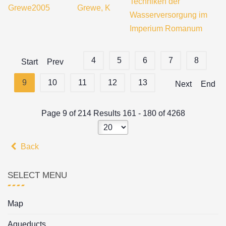
Techniken der
Grewe2005
Grewe, K
Wasserversorgung im
Imperium Romanum
4
5
6
7
8
Start
Prev
9
10
11
12
13
Next
End
Page 9 of 214 Results 161 - 180 of 4268
Back
SELECT MENU
Map
Aqueducts