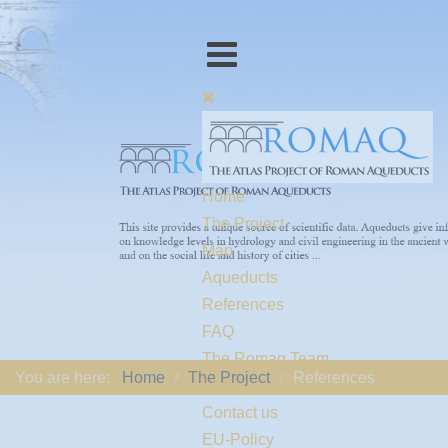
Home
The Project
Map
Aqueducts
References
FAQ
The Romaq Team
You are here:
Home
The Project
References
Links
Contact us
EU-Policy