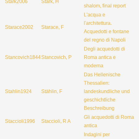
Stark2006
Stark, H
shalom, final report
L'acqua e
l'architettura.
Starace2002
Starace, F
Acquedotti e fontane
del regno di Napoli
Degli acquedotti di
Stancovich1844
Stancovich, P
Roma antica e
moderna
Das Hellenische
Thessalien:
Stahlin1924
Stählin, F
landeskundliche und
geschichtliche
Beschreibung
Gli acquedotti di Roma
Staccioli1996
Staccioli, R A
antica
Indagini per