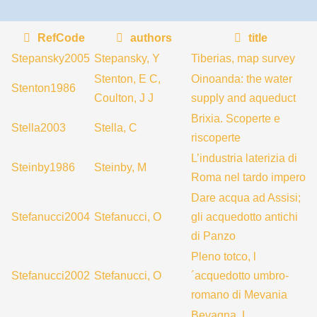
RefCode
authors
title
Stepansky2005
Stepansky, Y
Tiberias, map survey
Stenton, E C,
Oinoanda: the water
Stenton1986
Coulton, J J
supply and aqueduct
Brixia. Scoperte e
Stella2003
Stella, C
riscoperte
L’industria laterizia di
Steinby1986
Steinby, M
Roma nel tardo impero
Dare acqua ad Assisi;
Stefanucci2004
Stefanucci, O
gli acquedotto antichi
di Panzo
Pleno totco, l
Stefanucci2002
Stefanucci, O
´acquedotto umbro-
romano di Mevania
Bevagna, L