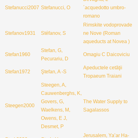
Stefanucci2007
Stefanucci, O
´acquedotto umbro-
romano
Rimskite vodoprovade
Stefanov1931
Stéfanov, S
ne Nove (Roman
aqueducts at Novea )
Stefan, G,
Stefan1960
Omagiu C Daicoviciu
Pecurariu, D
Apeductele cetăţii
Stefan1972
Ştefan, A -S
Tropaeum Traiani
Steegen, A,
Cauwenberghs, K,
Govers, G,
The Water Supply to
Steegen2000
Waelkens, M,
Sagalassos
Owens, E J,
Desmet, P
Jerusalem, Ya’ar Ha-