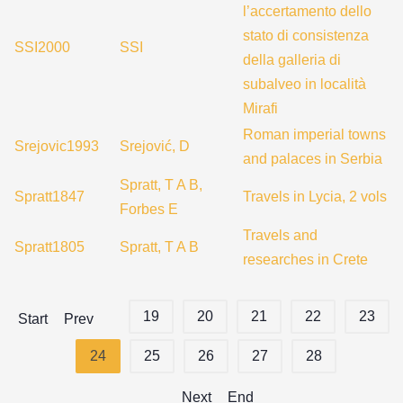
l’accertamento dello
stato di consistenza
SSI2000
SSI
della galleria di
subalveo in località
Mirafi
Roman imperial towns
Srejovic1993
Srejović, D
and palaces in Serbia
Spratt, T A B,
Spratt1847
Travels in Lycia, 2 vols
Forbes E
Travels and
Spratt1805
Spratt, T A B
researches in Crete
19
20
21
22
23
Start
Prev
24
25
26
27
28
Next
End