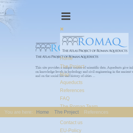
Home
The Project
Map
Aqueducts
References
FAQ
The Romaq Team
You are here:
Home
The Project
References
Links
Contact us
EU-Policy