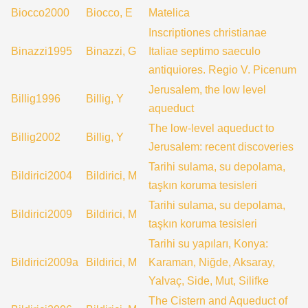
Biocco2000
Biocco, E
Matelica
Inscriptiones christianae
Binazzi1995
Binazzi, G
Italiae septimo saeculo
antiquiores. Regio V. Picenum
Jerusalem, the low level
Billig1996
Billig, Y
aqueduct
The low-level aqueduct to
Billig2002
Billig, Y
Jerusalem: recent discoveries
Tarihi sulama, su depolama,
Bildirici2004
Bildirici, M
taşkın koruma tesisleri
Tarihi sulama, su depolama,
Bildirici2009
Bildirici, M
taşkın koruma tesisleri
Tarihi su yapıları, Konya:
Bildirici2009a
Bildirici, M
Karaman, Niğde, Aksaray,
Yalvaç, Side, Mut, Silifke
The Cistern and Aqueduct of