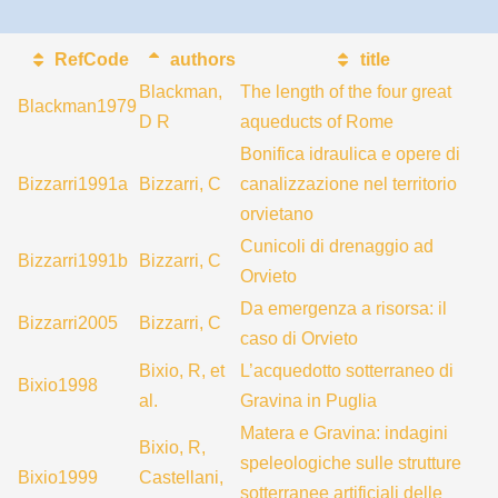
RefCode
authors
title
Blackman,
The length of the four great
Blackman1979
D R
aqueducts of Rome
Bonifica idraulica e opere di
Bizzarri1991a
Bizzarri, C
canalizzazione nel territorio
orvietano
Cunicoli di drenaggio ad
Bizzarri1991b
Bizzarri, C
Orvieto
Da emergenza a risorsa: il
Bizzarri2005
Bizzarri, C
caso di Orvieto
Bixio, R, et
L’acquedotto sotterraneo di
Bixio1998
al.
Gravina in Puglia
Matera e Gravina: indagini
Bixio, R,
speleologiche sulle strutture
Bixio1999
Castellani,
sotterranee artificiali delle