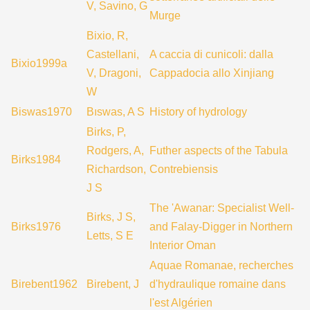
V, Savino, G
Murge
Bixio, R,
Castellani,
A caccia di cunicoli: dalla
Bixio1999a
V, Dragoni,
Cappadocia allo Xinjiang
W
Biswas1970
Bıswas, A S
History of hydrology
Birks, P,
Rodgers, A,
Futher aspects of the Tabula
Birks1984
Richardson,
Contrebiensis
J S
The 'Awanar: Specialist Well-
Birks, J S,
Birks1976
and Falay-Digger in Northern
Letts, S E
Interior Oman
Aquae Romanae, recherches
Birebent1962
Birebent, J
d'hydraulique romaine dans
l'est Algérien