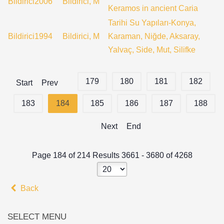
Bildirici2006
Bildirici, M
Keramos in ancient Caria
Tarihi Su Yapıları-Konya,
Bildirici1994
Bildirici, M
Karaman, Niğde, Aksaray,
Yalvaç, Side, Mut, Silifke
179
180
181
182
Start
Prev
183
184
185
186
187
188
Next
End
Page 184 of 214 Results 3661 - 3680 of 4268
Back
SELECT MENU