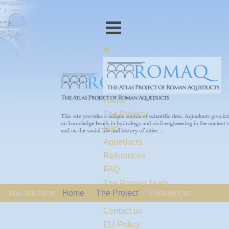
Home
The Project
Map
Aqueducts
References
FAQ
The Romaq Team
You are here:
Home
The Project
References
Links
Contact us
EU-Policy