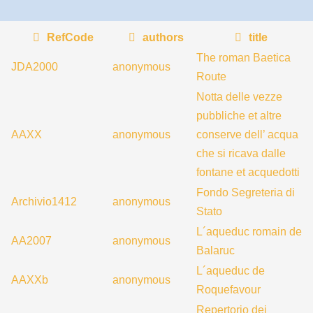
RefCode
authors
title
The roman Baetica
JDA2000
anonymous
Route
Notta delle vezze
pubbliche et altre
AAXX
anonymous
conserve dell’ acqua
che si ricava dalle
fontane et acquedotti
Fondo Segreteria di
Archivio1412
anonymous
Stato
L´aqueduc romain de
AA2007
anonymous
Balaruc
L´aqueduc de
AAXXb
anonymous
Roquefavour
Repertorio dei