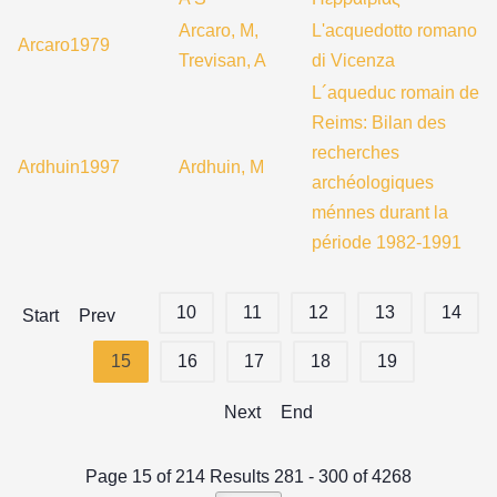
Arcaro, M,
L'acquedotto romano
Arcaro1979
Trevisan, A
di Vicenza
L´aqueduc romain de
Reims: Bilan des
recherches
Ardhuin1997
Ardhuin, M
archéologiques
ménnes durant la
période 1982-1991
10
11
12
13
14
Start
Prev
15
16
17
18
19
Next
End
Page 15 of 214 Results 281 - 300 of 4268