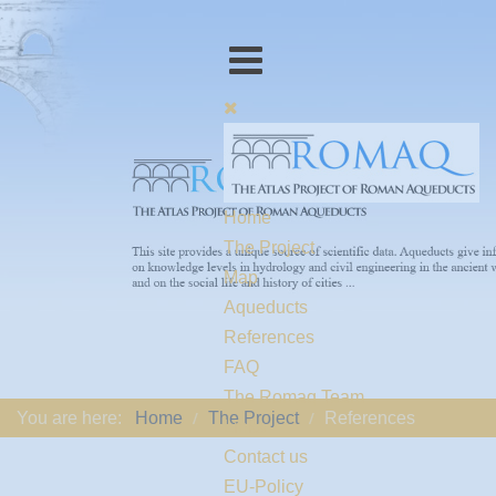
Home
The Project
Map
Aqueducts
References
FAQ
The Romaq Team
You are here:
Home
The Project
References
Links
Contact us
EU-Policy