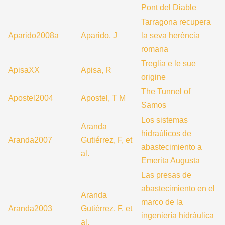
Pont del Diable
Tarragona recupera
Aparido2008a
Aparido, J
la seva herència
romana
Treglia e le sue
ApisaXX
Apisa, R
origine
The Tunnel of
Apostel2004
Apostel, T M
Samos
Los sistemas
Aranda
hidraúlicos de
Aranda2007
Gutiérrez, F, et
abastecimiento a
al.
Emerita Augusta
Las presas de
abastecimiento en el
Aranda
marco de la
Aranda2003
Gutiérrez, F, et
ingeniería hidráulica
al.