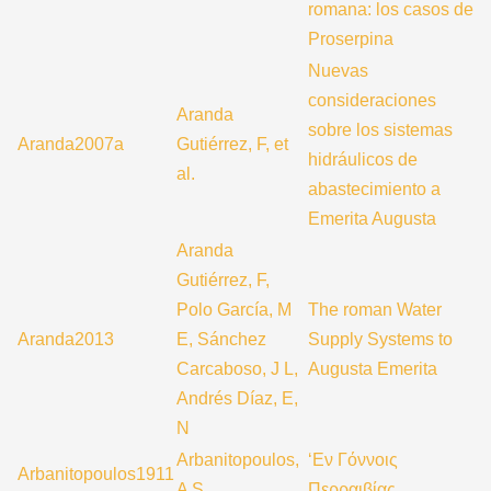
romana: los casos de
Proserpina
Nuevas
consideraciones
Aranda
sobre los sistemas
Aranda2007a
Gutiérrez, F, et
hidráulicos de
al.
abastecimiento a
Emerita Augusta
Aranda
Gutiérrez, F,
Polo García, M
The roman Water
Aranda2013
E, Sánchez
Supply Systems to
Carcaboso, J L,
Augusta Emerita
Andrés Díaz, E,
N
Arbanitopoulos,
‘Εν Γόννοις
Arbanitopoulos1911
A S
Περραιβίας